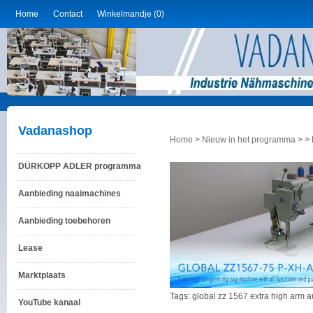
Home
Contact
Winkelmandje (0)
Vadanashop
Home
>
Nieuw in het programma
>
>
DÜRKOPP ADLER programma
Aanbieding naaimachines
Aanbieding toebehoren
Lease
Marktplaats
Tags:
global
zz
1567
extra
high
arm
a
YouTube kanaal