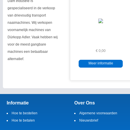
Dam Industrie is
gespecialiseerd in de verkoop
van drievoudig transport
naaimachines. Wij verkopen
voornamelijk machines van
Dürkopp Adler. Vaak hebben wij
voor de meest gangbare
€ 0,00
machines een betaalbaar
alternatief.
Meer informatie
Informatie
Over Ons
Hoe te bestellen
Algemene voorwaarden
Hoe te betalen
Nieuwsbrief