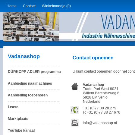
Home
Contact
Winkelmandje (0)
Vadanashop
Contact opnemen
U kunt contact opnemen door het contac
DÜRKOPP ADLER programma
Aanbieding naaimachines
Vadanashop
Trade Port West 8021
Willem Barentszweg 6
Aanbieding toebehoren
5928 LM Venlo
Nederland
Lease
+31 (0)77 38 28 279
F: +31 (0)77 38 27 676
Marktplaats
info@vadanashop.nl
YouTube kanaal