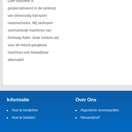
Dam Industrie is
gespecialiseerd in de verkoop
van drievoudig transport
naaimachines. Wij verkopen
voornamelijk machines van
Dürkopp Adler. Vaak hebben wij
voor de meest gangbare
machines een betaalbaar
alternatief.
Informatie
Over Ons
Hoe te bestellen
Algemene voorwaarden
Hoe te betalen
Nieuwsbrief