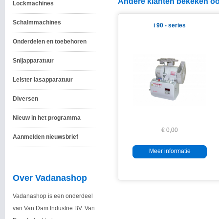
Andere klanten bekeken oo
Lockmachines
Schalmmachines
i 90 - series
Onderdelen en toebehoren
Snijapparatuur
Leister lasapparatuur
Diversen
Nieuw in het programma
€ 0,00
Aanmelden nieuwsbrief
Meer informatie
Over Vadanashop
Vadanashop is een onderdeel
van Van Dam Industrie BV. Van