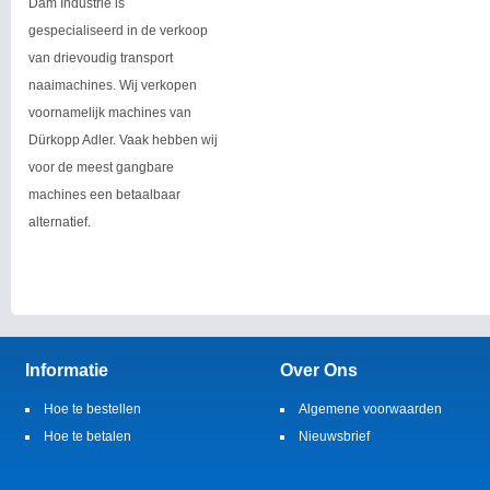
Dam Industrie is
gespecialiseerd in de verkoop
van drievoudig transport
naaimachines. Wij verkopen
voornamelijk machines van
Dürkopp Adler. Vaak hebben wij
voor de meest gangbare
machines een betaalbaar
alternatief.
Informatie
Over Ons
Hoe te bestellen
Algemene voorwaarden
Hoe te betalen
Nieuwsbrief