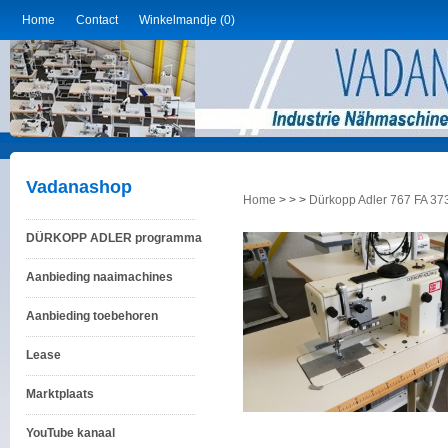
Home
Contact
Winkelmandje (0)
Vadanashop
Home
>
>
>
Dürkopp Adler 767 FA 37
DÜRKOPP ADLER programma
Aanbieding naaimachines
Aanbieding toebehoren
Lease
Marktplaats
YouTube kanaal