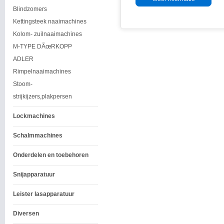
Blindzomers
Kettingsteek naaimachines
Kolom- zuilnaaimachines
M-TYPE DÃœRKOPP
ADLER
Rimpelnaaimachines
Stoom-
strijkijzers,plakpersen
Lockmachines
Schalmmachines
Onderdelen en toebehoren
Snijapparatuur
Leister lasapparatuur
Diversen