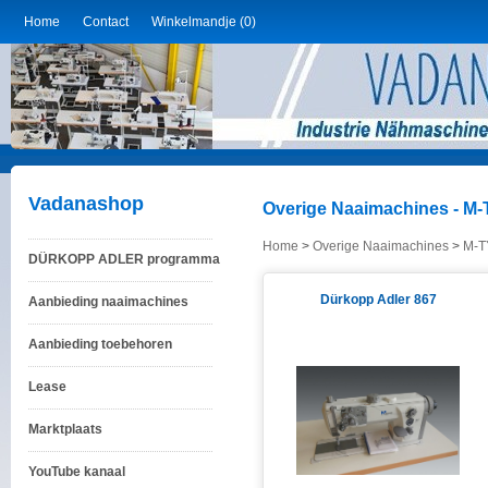
Home
Contact
Winkelmandje (0)
Vadanashop
Overige Naaimachines -
Home
>
Overige Naaimachines
>
M-T
DÜRKOPP ADLER programma
Dürkopp Adler 867
Aanbieding naaimachines
Aanbieding toebehoren
Lease
Marktplaats
YouTube kanaal