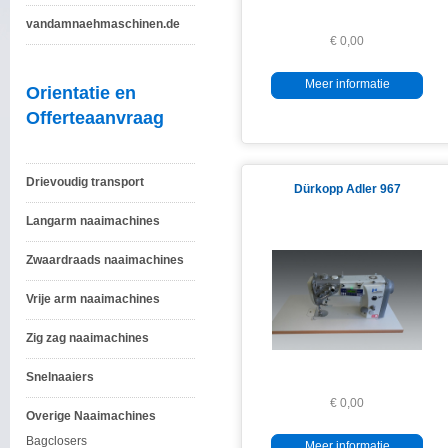
vandamnaehmaschinen.de
€ 0,00
Meer informatie
Orientatie en
Offerteaanvraag
Drievoudig transport
Dürkopp Adler 967
Langarm naaimachines
Zwaardraads naaimachines
Vrije arm naaimachines
Zig zag naaimachines
Snelnaaiers
€ 0,00
Overige Naaimachines
Bagclosers
Meer informatie