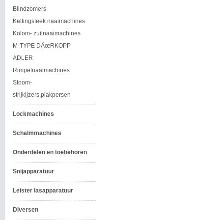
Blindzomers
Kettingsteek naaimachines
Kolom- zuilnaaimachines
M-TYPE DÃœRKOPP
ADLER
Rimpelnaaimachines
Stoom-
strijkijzers,plakpersen
Lockmachines
Schalmmachines
Onderdelen en toebehoren
Snijapparatuur
Leister lasapparatuur
Diversen