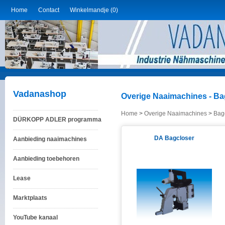
Home
Contact
Winkelmandje (0)
Vadanashop
Overige Naaimachines - Ba
Home
>
Overige Naaimachines
>
Bag
DÜRKOPP ADLER programma
DA Bagcloser
Aanbieding naaimachines
Aanbieding toebehoren
Lease
Marktplaats
YouTube kanaal